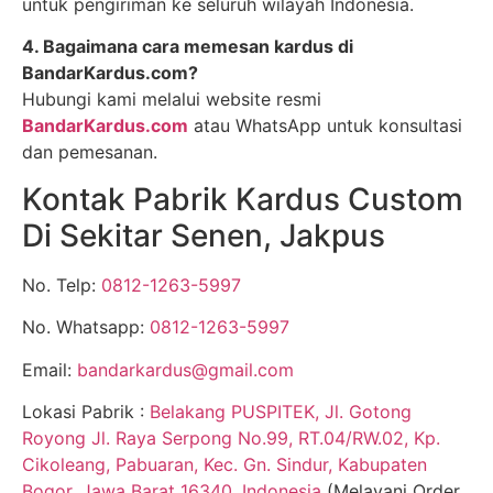
untuk pengiriman ke seluruh wilayah Indonesia.
4. Bagaimana cara memesan kardus di
BandarKardus.com?
Hubungi kami melalui website resmi
BandarKardus.com
atau WhatsApp untuk konsultasi
dan pemesanan.
Kontak Pabrik Kardus Custom
Di Sekitar Senen, Jakpus
No. Telp:
0812-1263-5997
No. Whatsapp:
0812-1263-5997
Email:
bandarkardus@gmail.com
Lokasi Pabrik :
Belakang PUSPITEK, Jl. Gotong
Royong Jl. Raya Serpong No.99, RT.04/RW.02, Kp.
Cikoleang, Pabuaran, Kec. Gn. Sindur, Kabupaten
Bogor, Jawa Barat 16340, Indonesia
(Melayani Order