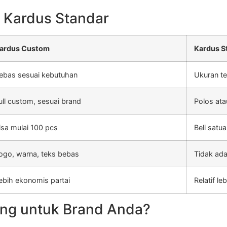
 Kardus Standar
ardus Custom
Kardus S
ebas sesuai kebutuhan
Ukuran te
ull custom, sesuai brand
Polos ata
isa mulai 100 pcs
Beli satu
ogo, warna, teks bebas
Tidak ada
ebih ekonomis partai
Relatif l
ng untuk Brand Anda?