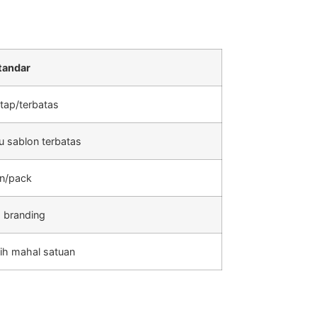
tandar
tap/terbatas
u sablon terbatas
an/pack
 branding
ebih mahal satuan