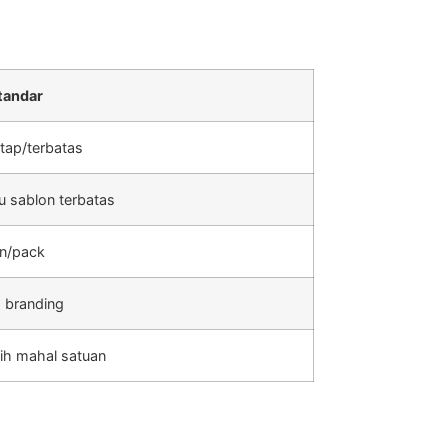
tandar
tap/terbatas
u sablon terbatas
an/pack
 branding
ebih mahal satuan