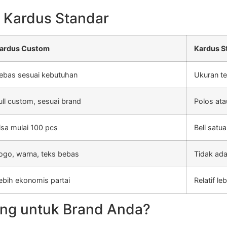
 Kardus Standar
ardus Custom
Kardus S
ebas sesuai kebutuhan
Ukuran te
ull custom, sesuai brand
Polos ata
isa mulai 100 pcs
Beli satu
ogo, warna, teks bebas
Tidak ada
ebih ekonomis partai
Relatif l
ng untuk Brand Anda?