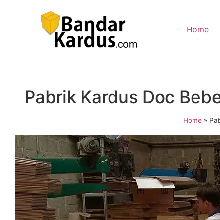
Home
Pabrik Kardus Doc Bebe
Home
»
Pab