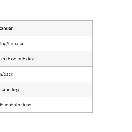
tandar
tap/terbatas
u sablon terbatas
an/pack
 branding
ebih mahal satuan