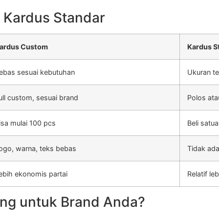
 Kardus Standar
ardus Custom
Kardus S
ebas sesuai kebutuhan
Ukuran te
ull custom, sesuai brand
Polos ata
isa mulai 100 pcs
Beli satu
ogo, warna, teks bebas
Tidak ada
ebih ekonomis partai
Relatif l
ng untuk Brand Anda?