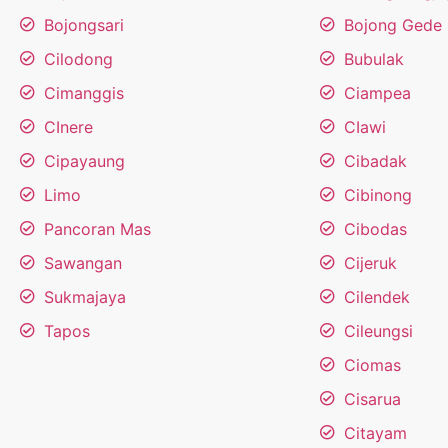
Bojongsari
Bojong Gede
Cilodong
Bubulak
Cimanggis
Ciampea
CInere
CIawi
Cipayaung
Cibadak
Limo
Cibinong
Pancoran Mas
Cibodas
Sawangan
Cijeruk
Sukmajaya
Cilendek
Tapos
Cileungsi
Ciomas
Cisarua
Citayam