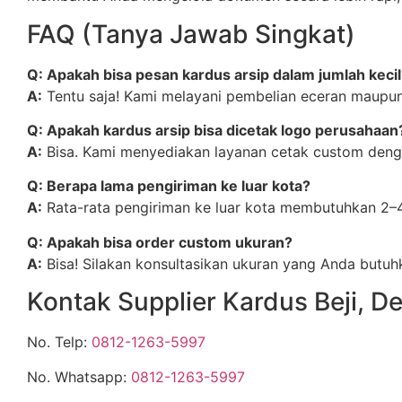
FAQ (Tanya Jawab Singkat)
Q: Apakah bisa pesan kardus arsip dalam jumlah kecil
A:
Tentu saja! Kami melayani pembelian eceran maupun g
Q: Apakah kardus arsip bisa dicetak logo perusahaan
A:
Bisa. Kami menyediakan layanan cetak custom denga
Q: Berapa lama pengiriman ke luar kota?
A:
Rata-rata pengiriman ke luar kota membutuhkan 2–4 h
Q: Apakah bisa order custom ukuran?
A:
Bisa! Silakan konsultasikan ukuran yang Anda butuh
Kontak Supplier Kardus Beji, D
No. Telp:
0812-1263-5997
No. Whatsapp:
0812-1263-5997