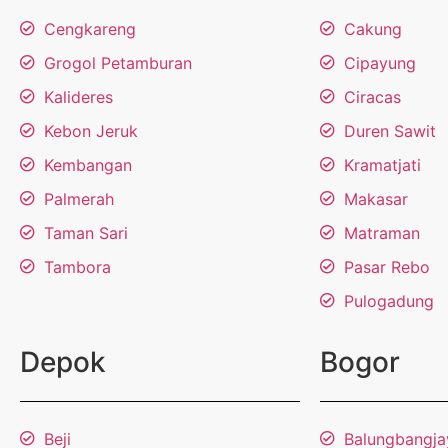
Cengkareng
Cakung
Grogol Petamburan
Cipayung
Kalideres
Ciracas
Kebon Jeruk
Duren Sawit
Kembangan
Kramatjati
Palmerah
Makasar
Taman Sari
Matraman
Tambora
Pasar Rebo
Pulogadung
Depok
Bogor
Beji
Balungbangja