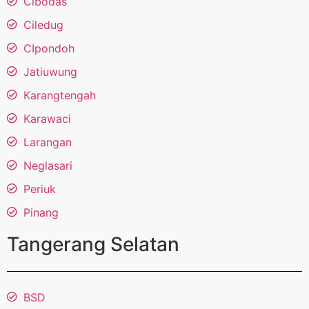
Cibodas
Ciledug
CIpondoh
Jatiuwung
Karangtengah
Karawaci
Larangan
Neglasari
Periuk
Pinang
Tangerang Selatan
BSD