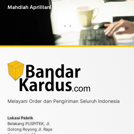
Baarokallahu Fiikum.."
Tin
Taufiqurrahman MZ
Yud
Melayani Order dan Pengiriman Seluruh Indonesia
Lokasi Pabrik
Belakang PUSPITEK, Jl.
Gotong Royong Jl. Raya