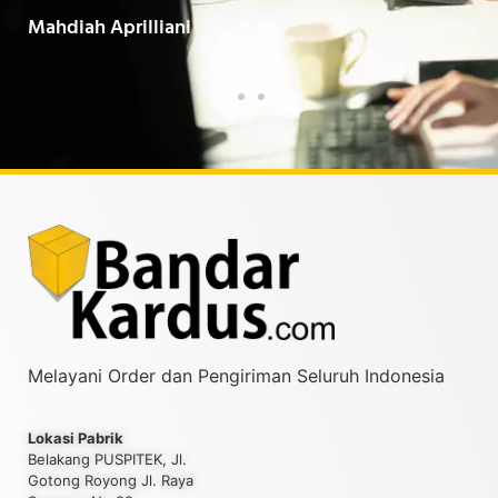
Baarokallahu Fiikum.."
Tin
Taufiqurrahman MZ
Yud
Melayani Order dan Pengiriman Seluruh Indonesia
Lokasi Pabrik
Belakang PUSPITEK, Jl.
Gotong Royong Jl. Raya