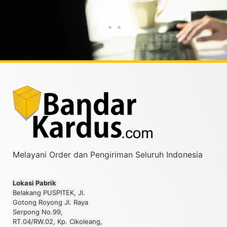
Taufiqurrahman MZ
Yud
Melayani Order dan Pengiriman Seluruh Indonesia
Lokasi Pabrik
Belakang PUSPITEK, Jl.
Gotong Royong Jl. Raya
Serpong No.99,
RT.04/RW.02, Kp. Cikoleang,