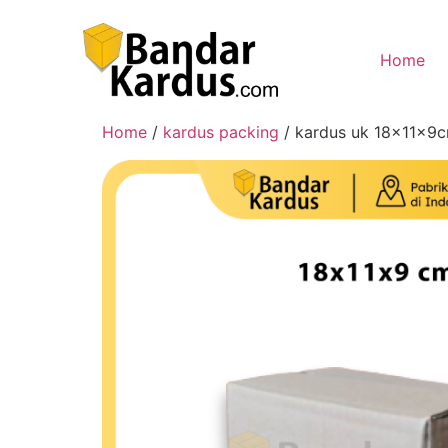
Home
Home
/
kardus packing
/ kardus uk 18x11x9c