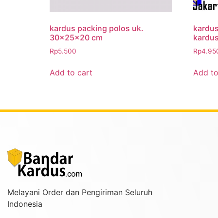
kardus packing polos uk.
kardu
30x25x20 cm
kardus
Rp
5.500
Rp
4.95
Add to cart
Add to
Melayani Order dan Pengiriman Seluruh
Indonesia