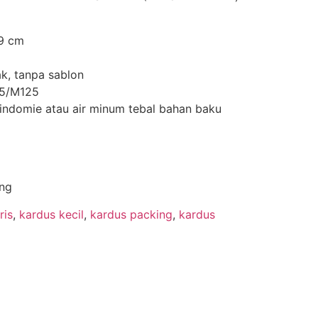
9 cm
k, tanpa sablon
25/M125
 indomie atau air minum tebal bahan baku
ng
ris
,
kardus kecil
,
kardus packing
,
kardus