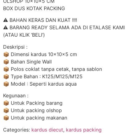
OLSHOP 10x10x5 CM
BOX DUS KOTAK PACKING
⚠️ BAHAN KERAS DAN KUAT !!!!
⚠️ BARANG READY SELAMA ADA DI ETALASE KAMI
(ATAU KLIK ‘BELI’)
Deskripsi :
📦 Dimensi kardus 10x10x5 cm
📦 Bahan Single Wall
📦 Polos coklat tanpa cetak, tanpa sablon
📦 Type Bahan : K125/M125/M125
📦 Model : Seperti kardus aqua
Kegunaan :
📦 Untuk Packing barang
📦 Untuk packing olshop
📦 Untuk packing makanan
Categories:
kardus diecut
,
kardus packing