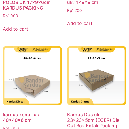
POLOS UK 17x9x6cm
uk.11x9x9 cm
KARDUS PACKING
Rp
1.200
Rp
1.000
Add to cart
Add to cart
kardus kebuli uk.
Kardus Dus uk
40x40x6 cm
23x23x5cm (ECER) Die
Cut Box Kotak Packing
Rp
8.000