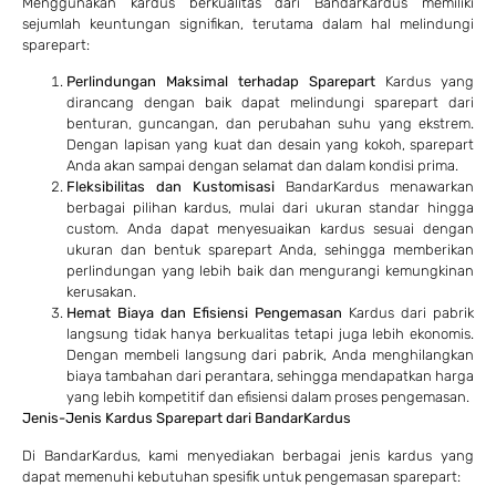
Menggunakan kardus berkualitas dari BandarKardus memiliki
sejumlah keuntungan signifikan, terutama dalam hal melindungi
sparepart:
Perlindungan Maksimal terhadap Sparepart
Kardus yang
dirancang dengan baik dapat melindungi sparepart dari
benturan, guncangan, dan perubahan suhu yang ekstrem.
Dengan lapisan yang kuat dan desain yang kokoh, sparepart
Anda akan sampai dengan selamat dan dalam kondisi prima.
Fleksibilitas dan Kustomisasi
BandarKardus menawarkan
berbagai pilihan kardus, mulai dari ukuran standar hingga
custom. Anda dapat menyesuaikan kardus sesuai dengan
ukuran dan bentuk sparepart Anda, sehingga memberikan
perlindungan yang lebih baik dan mengurangi kemungkinan
kerusakan.
Hemat Biaya dan Efisiensi Pengemasan
Kardus dari pabrik
langsung tidak hanya berkualitas tetapi juga lebih ekonomis.
Dengan membeli langsung dari pabrik, Anda menghilangkan
biaya tambahan dari perantara, sehingga mendapatkan harga
yang lebih kompetitif dan efisiensi dalam proses pengemasan.
Jenis-Jenis Kardus Sparepart dari BandarKardus
Di BandarKardus, kami menyediakan berbagai jenis kardus yang
dapat memenuhi kebutuhan spesifik untuk pengemasan sparepart: