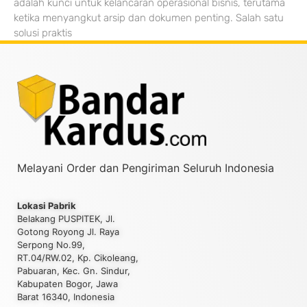
adalah kunci untuk kelancaran operasional bisnis, terutama
ketika menyangkut arsip dan dokumen penting. Salah satu
solusi praktis
Melayani Order dan Pengiriman Seluruh Indonesia
Lokasi Pabrik
Belakang PUSPITEK, Jl.
Gotong Royong Jl. Raya
Serpong No.99,
RT.04/RW.02, Kp. Cikoleang,
Pabuaran, Kec. Gn. Sindur,
Kabupaten Bogor, Jawa
Barat 16340, Indonesia