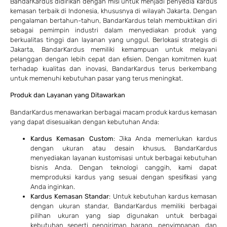
BandarKardus didirikan dengan misi untuk menjadi penyedia kardus
kemasan terbaik di Indonesia, khususnya di wilayah Jakarta. Dengan
pengalaman bertahun-tahun, BandarKardus telah membuktikan diri
sebagai pemimpin industri dalam menyediakan produk yang
berkualitas tinggi dan layanan yang unggul. Berlokasi strategis di
Jakarta, BandarKardus memiliki kemampuan untuk melayani
pelanggan dengan lebih cepat dan efisien. Dengan komitmen kuat
terhadap kualitas dan inovasi, BandarKardus terus berkembang
untuk memenuhi kebutuhan pasar yang terus meningkat.
Produk dan Layanan yang Ditawarkan
BandarKardus menawarkan berbagai macam produk kardus kemasan
yang dapat disesuaikan dengan kebutuhan Anda:
Kardus Kemasan Custom
: Jika Anda memerlukan kardus
dengan ukuran atau desain khusus, BandarKardus
menyediakan layanan kustomisasi untuk berbagai kebutuhan
bisnis Anda. Dengan teknologi canggih, kami dapat
memproduksi kardus yang sesuai dengan spesifikasi yang
Anda inginkan.
Kardus Kemasan Standar
: Untuk kebutuhan kardus kemasan
dengan ukuran standar, BandarKardus memiliki berbagai
pilihan ukuran yang siap digunakan untuk berbagai
kebutuhan seperti pengiriman barang, penyimpanan, dan