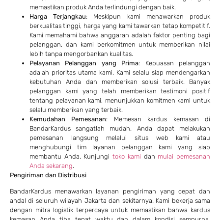
memastikan produk Anda terlindungi dengan baik.
Harga Terjangkau
: Meskipun kami menawarkan produk
berkualitas tinggi, harga yang kami tawarkan tetap kompetitif.
Kami memahami bahwa anggaran adalah faktor penting bagi
pelanggan, dan kami berkomitmen untuk memberikan nilai
lebih tanpa mengorbankan kualitas.
Pelayanan Pelanggan yang Prima
: Kepuasan pelanggan
adalah prioritas utama kami. Kami selalu siap mendengarkan
kebutuhan Anda dan memberikan solusi terbaik. Banyak
pelanggan kami yang telah memberikan testimoni positif
tentang pelayanan kami, menunjukkan komitmen kami untuk
selalu memberikan yang terbaik.
Kemudahan Pemesanan
: Memesan kardus kemasan di
BandarKardus sangatlah mudah. Anda dapat melakukan
pemesanan langsung melalui situs web kami atau
menghubungi tim layanan pelanggan kami yang siap
membantu Anda. Kunjungi
toko kami
dan
mulai pemesanan
Anda sekarang
.
Pengiriman dan Distribusi
BandarKardus menawarkan layanan pengiriman yang cepat dan
andal di seluruh wilayah Jakarta dan sekitarnya. Kami bekerja sama
dengan mitra logistik terpercaya untuk memastikan bahwa kardus
kemasan Anda tiba tepat waktu dan dalam kondisi sempurna.