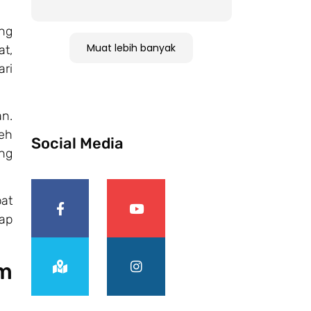
ang
Muat lebih banyak
at,
ri
n.
eh
Social Media
ang
pat
ap
m