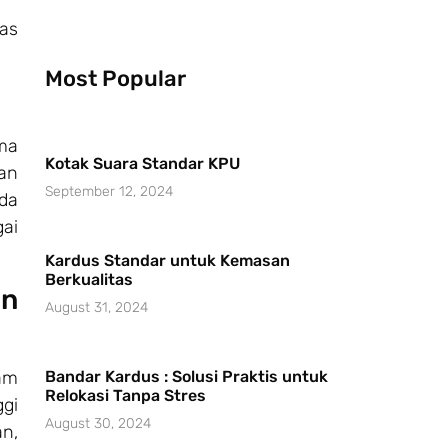
as
Most Popular
ma
Kotak Suara Standar KPU
an
September 12, 2024
nda
ai
Kardus Standar untuk Kemasan
Berkualitas
an
August 31, 2024
Bandar Kardus : Solusi Praktis untuk
lam
Relokasi Tanpa Stres
gi
August 30, 2024
n,