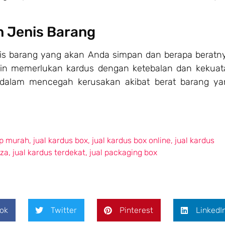
n Jenis Barang
nis barang yang akan Anda simpan dan berapa beratn
kin memerlukan kardus dengan ketebalan dan kekuat
 dalam mencegah kerusakan akibat berat barang ya
ip murah
,
jual kardus box
,
jual kardus box online
,
jual kardus
zza
,
jual kardus terdekat
,
jual packaging box
ok
Twitter
Pinterest
LinkedI