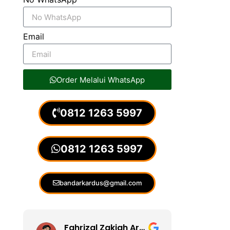
Email
Order Melalui WhatsApp
0812 1263 5997
0812 1263 5997
bandarkardus@gmail.com
Fahrizal Zakiah Arsyad