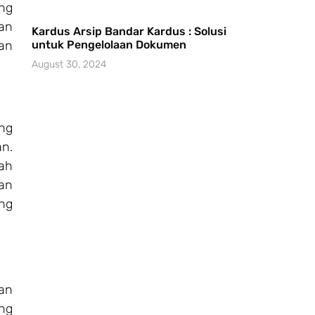
ng
han
Kardus Arsip Bandar Kardus : Solusi
untuk Pengelolaan Dokumen
an
August 30, 2024
ng
an.
ah
an
ng
nan
ng