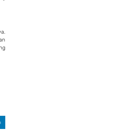
ya.
an
ng
n