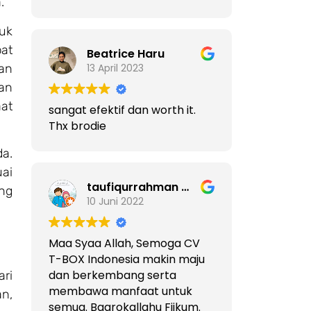
.
tuk
at
Beatrice Haru
gan
13 April 2023
an
at
sangat efektif dan worth it.
Thx brodie
a.
uai
taufiqurrahman mz
ng
10 Juni 2022
Maa Syaa Allah, Semoga CV
T-BOX Indonesia makin maju
dan berkembang serta
ari
membawa manfaat untuk
n,
semua. Baarokallahu Fiikum.