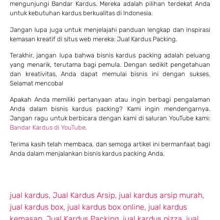
mengunjungi Bandar Kardus. Mereka adalah pilihan terdekat Anda
untuk kebutuhan kardus berkualitas di Indonesia.
Jangan lupa juga untuk menjelajahi panduan lengkap dan inspirasi
kemasan kreatif di situs web mereka: Jual Kardus Packing.
Terakhir, jangan lupa bahwa bisnis kardus packing adalah peluang
yang menarik, terutama bagi pemula. Dengan sedikit pengetahuan
dan kreativitas, Anda dapat memulai bisnis ini dengan sukses.
Selamat mencoba!
Apakah Anda memiliki pertanyaan atau ingin berbagi pengalaman
Anda dalam bisnis kardus packing? Kami ingin mendengarnya.
Jangan ragu untuk berbicara dengan kami di saluran YouTube kami:
Bandar Kardus di YouTube
.
Terima kasih telah membaca, dan semoga artikel ini bermanfaat bagi
Anda dalam menjalankan bisnis kardus packing Anda.
jual kardus
,
Jual Kardus Arsip
,
jual kardus arsip murah
,
jual kardus box
,
jual kardus box online
,
jual kardus
kemasan
,
Jual Kardus Packing
,
jual kardus pizza
,
jual