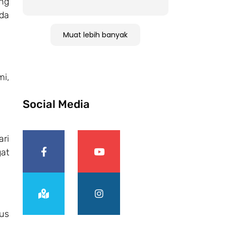
ng
da
Muat lebih banyak
i,
Social Media
ri
at
us