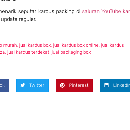
 menarik seputar kardus packing di
saluran YouTube ka
update reguler.
ip murah
,
jual kardus box
,
jual kardus box online
,
jual kardus
zza
,
jual kardus terdekat
,
jual packaging box
ok
Twitter
Pinterest
LinkedI