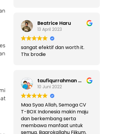
an
Beatrice Haru
13 April 2023
es
sangat efektif dan worth it.
an
Thx brodie
taufiqurrahman mz
10 Juni 2022
mi
at
Maa Syaa Allah, Semoga CV
T-BOX Indonesia makin maju
dan berkembang serta
membawa manfaat untuk
semua. Baarokallahu Fiikum.