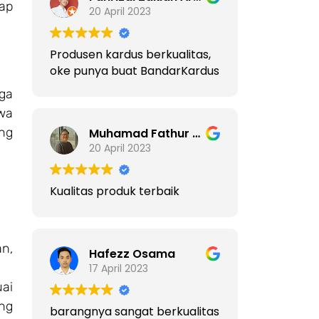
iap
20 April 2023
Produsen kardus berkualitas,
oke punya buat BandarKardus
aga
wa
ng
Muhamad Fathur Rahman
20 April 2023
Kualitas produk terbaik
an,
Hafezz Osama
17 April 2023
ai
ng
barangnya sangat berkualitas