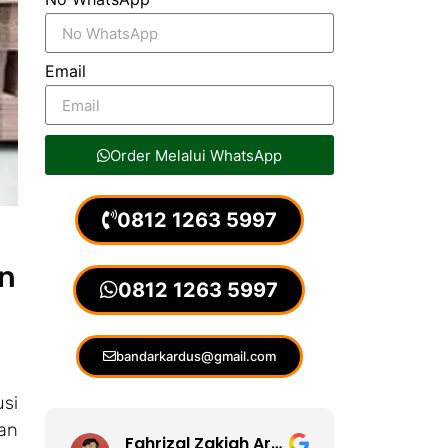
Email
Order Melalui WhatsApp
0812 1263 5997
an
0812 1263 5997
bandarkardus@gmail.com
si
gan
Fahrizal Zakiah Arsyad