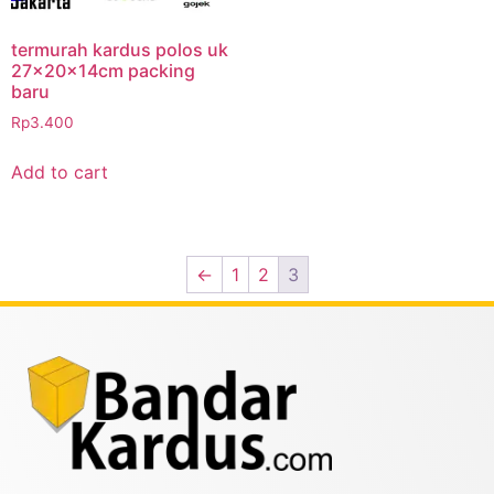
termurah kardus polos uk
27x20x14cm packing
baru
Rp
3.400
Add to cart
←
1
2
3