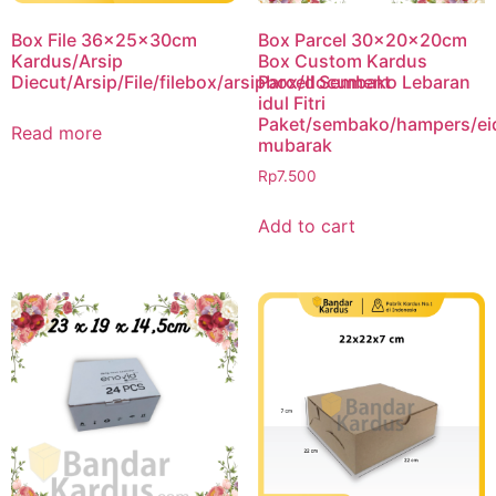
Box File 36x25x30cm
Box Parcel 30x20x20cm
Kardus/Arsip
Box Custom Kardus
Diecut/Arsip/File/filebox/arsipbox/document
Parcell Sembako Lebaran
idul Fitri
Paket/sembako/hampers/ei
Read more
mubarak
Rp
7.500
Add to cart