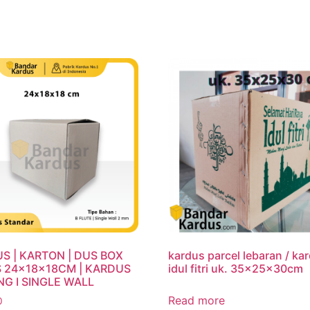
S | KARTON | DUS BOX
kardus parcel lebaran / ka
 24x18x18CM | KARDUS
idul fitri uk. 35x25x30cm
NG I SINGLE WALL
Read more
0