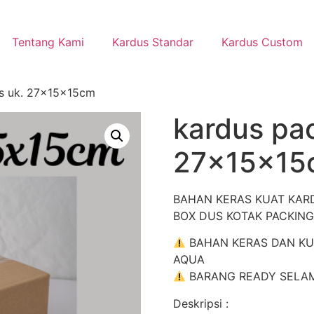
Tentang Kami
Kardus Standar
Kardus Custom
os uk. 27x15x15cm
kardus pac
27x15x15
BAHAN KERAS KUAT KAR
BOX DUS KOTAK PACKING
BAHAN KERAS DAN KUAT
AQUA
BARANG READY SELAMA 
Deskripsi :