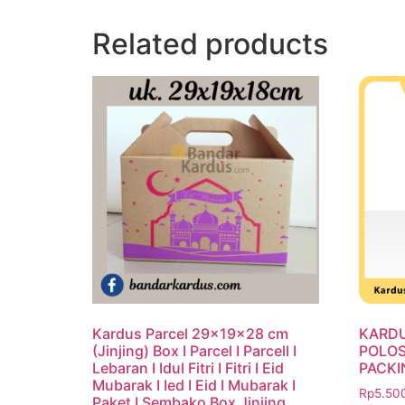
Related products
Kardus Parcel 29x19x28 cm
KARDU
(Jinjing) Box I Parcel I Parcell I
POLOS
Lebaran I Idul Fitri I Fitri I Eid
PACKI
Mubarak I Ied I Eid I Mubarak I
Rp
5.50
Paket I Sembako Box Jinjing