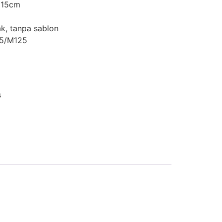
x15cm
k, tanpa sablon
25/M125
s